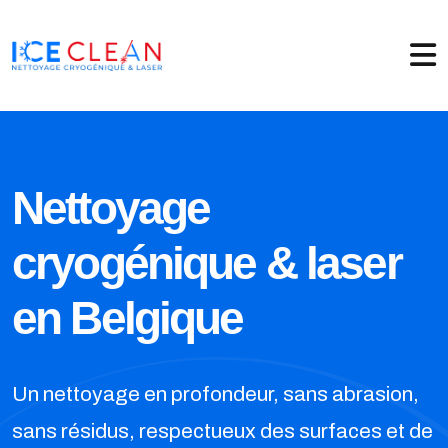
Nettoyage
cryogénique & laser
en Belgique
Un nettoyage en profondeur, sans abrasion,
sans résidus, respectueux des surfaces et de