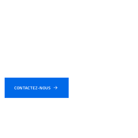
Contactez-nous pour un devis gratuit
et personnalisé.
.
CONTACTEZ-NOUS