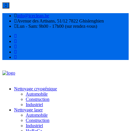
info@iceclean.be
Avenue des Artisans, 51/12 7822 Ghislenghien
Lun - Sam: 9h00 - 17h00 (sur rendez-vous)
Nettoyage cryogénique
Automobile
Construction
Industriel
Nettoyage laser
Automobile
Construction
Industriel
HoReCa