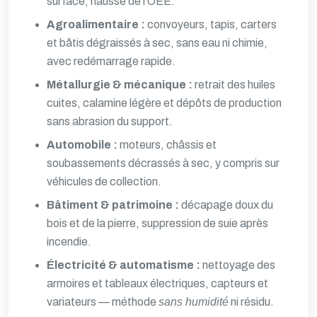
surface, hausse de l’OEE.
Agroalimentaire :
convoyeurs, tapis, carters
et bâtis dégraissés à sec, sans eau ni chimie,
avec redémarrage rapide.
Métallurgie & mécanique :
retrait des huiles
cuites, calamine légère et dépôts de production
sans abrasion du support.
Automobile :
moteurs, châssis et
soubassements
décrassés à sec, y compris sur
véhicules de collection.
Bâtiment & patrimoine :
décapage doux du
bois et de la pierre
, suppression de suie
après
incendie
.
Électricité & automatisme :
nettoyage des
armoires et tableaux électriques
, capteurs et
variateurs — méthode
sans humidité
ni résidu.