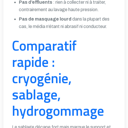
Pas d’effluents
: rien à collecter ni à traiter,
contrairement au lavage haute pression.
Pas de masquage lourd
dans la plupart des
cas, le média n’étant ni abrasif ni conducteur.
Comparatif
rapide :
cryogénie,
sablage,
hydrogommage
Le sablage décape fort mais marque le support et