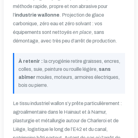
méthode rapide, propre et non abrasive pour
l’
industrie wallonne
. Projection de glace
carbonique, zéro eau et zéro solvant : vos
équipements sont nettoyés
en place
, sans
démontage, avec très peu d’arrêt de production.
À retenir :
la cryogénie retire graisses, encres,
colles, suie, peinture ou rouille légère,
sans
abîmer
moules, moteurs, armoires électriques,
bois ou pierre.
Le tissu industriel wallon s’y prête particulièrement :
agroalimentaire dans le Hainaut et à Namur,
plasturgie et métallurgie autour de Charleroi et de
Liège, logistique le long de l’E42 et du canal,
patrimoine bâti partout. Autant de cas où l’arrêt de