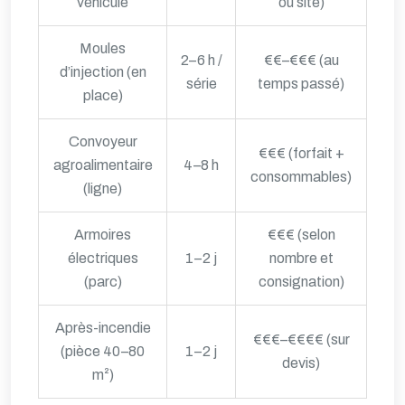
véhicule
ou site)
Moules
2–6 h /
€€–€€€ (au
d’injection (en
série
temps passé)
place)
Convoyeur
€€€ (forfait +
agroalimentaire
4–8 h
consommables)
(ligne)
Armoires
€€€ (selon
électriques
1–2 j
nombre et
(parc)
consignation)
Après-incendie
€€€–€€€€ (sur
(pièce 40–80
1–2 j
devis)
m²)