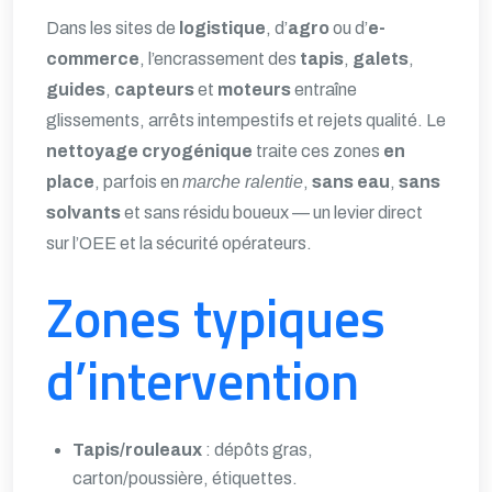
Dans les sites de
logistique
, d’
agro
ou d’
e-
commerce
, l’encrassement des
tapis
,
galets
,
guides
,
capteurs
et
moteurs
entraîne
glissements, arrêts intempestifs et rejets qualité. Le
nettoyage cryogénique
traite ces zones
en
place
, parfois en
marche ralentie
,
sans eau
,
sans
solvants
et sans résidu boueux — un levier direct
sur l’OEE et la sécurité opérateurs.
Zones typiques
d’intervention
Tapis/rouleaux
: dépôts gras,
carton/poussière, étiquettes.