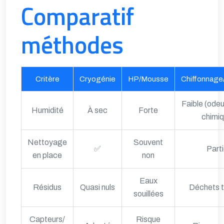
Comparatif
méthodes
Critère
Cryogénie
HP/Mousse
Chiffonnage
Faible (odeu
Humidité
À sec
Forte
chimiq
Nettoyage
Souvent
✅
Parti
en place
non
Eaux
Résidus
Quasi nuls
Déchets t
souillées
Capteurs/
Risque