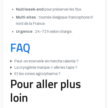
Nuit/week-end
pour préserver les flux.
Multi-sites
: tournée Belgique francophone &
nord de la France.
Urgence
: 24–72 h selon charge.
FAQ
Peut-on intervenir en marche ralentie ?
La cryogénie marque-t-elle les tapis ?
Et les zones agro/pharma ?
Pour aller plus
loin