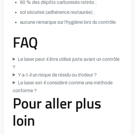
90 % des dépôts carbonisés retirés ;
sol sécurisé (adhérence restaurée) ;
aucune remarque sur l’hygiène lors du contrôle.
FAQ
Le laser peut-il être utilisé juste avant un contrôle
?
Y a-t-il un risque de résidu ou d’odeur ?
Le laser est-il considéré comme une méthode
conforme ?
Pour aller plus
loin