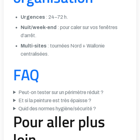
Urgences
: 24–72 h.
Nuit/week-end
: pour caler sur vos fenêtres
d’arrêt.
Multi-sites
: tournées Nord + Wallonie
centralisées.
FAQ
Peut-on tester sur un périmètre réduit ?
Et si la peinture est très épaisse ?
Quid des normes hygiène/sécurité ?
Pour aller plus
loin