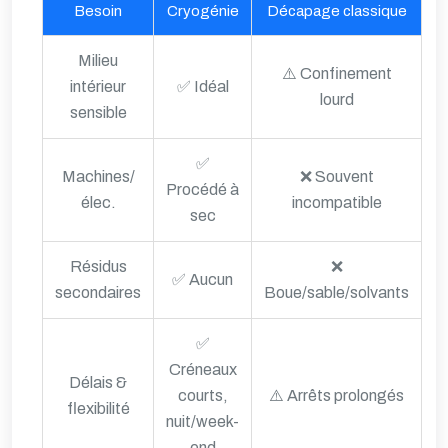
Besoin
Cryogénie
Décapage classique
Milieu
⚠️ Confinement
intérieur
✅ Idéal
lourd
sensible
✅
Machines/
❌ Souvent
Procédé à
élec.
incompatible
sec
Résidus
❌
✅ Aucun
secondaires
Boue/sable/solvants
✅
Créneaux
Délais &
courts,
⚠️ Arrêts prolongés
flexibilité
nuit/week-
end